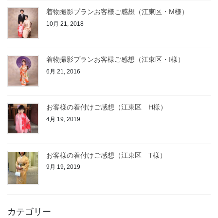
着物撮影プランお客様ご感想（江東区・M様）
10月 21, 2018
着物撮影プランお客様ご感想（江東区・I様）
6月 21, 2016
お客様の着付けご感想（江東区 H様）
4月 19, 2019
お客様の着付けご感想（江東区 T様）
9月 19, 2019
カテゴリー