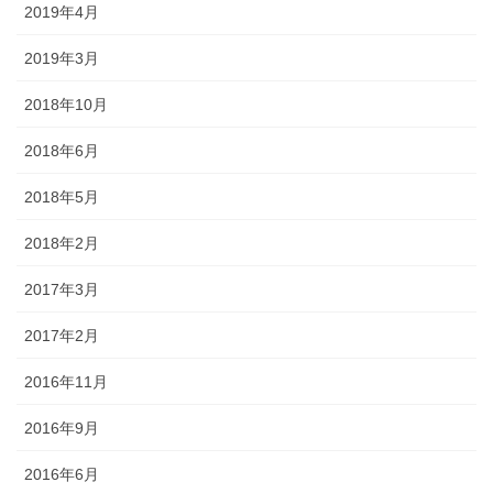
2019年4月
2019年3月
2018年10月
2018年6月
2018年5月
2018年2月
2017年3月
2017年2月
2016年11月
2016年9月
2016年6月