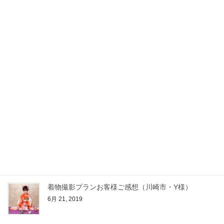
7月 23, 2021
小学生用卒業袴 宅配レンタル受付中
2月 16, 2021
小学卒業式 男子紋服 レンタル受付中
2月 3, 2021
着物撮影プランお客様ご感想（松戸市・U様）
3月 21, 2019
着物撮影プランお客様ご感想（川崎市・Y様）
6月 21, 2019