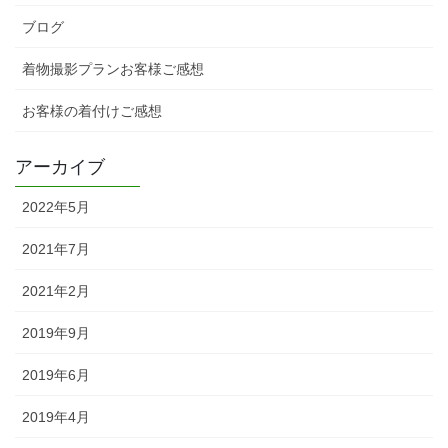
ブログ
着物撮影プランお客様ご感想
お客様の着付けご感想
アーカイブ
2022年5月
2021年7月
2021年2月
2019年9月
2019年6月
2019年4月